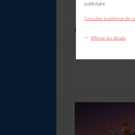
7,50 €
publicitaire.
Consulter la politique de c
Billet daté - Enfant (moi
Afficher les détails
0,00 €