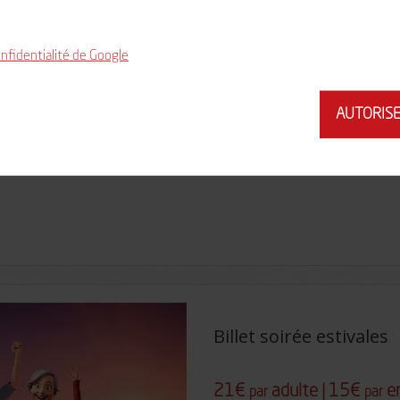
onfidentialité de Google
ns de 3 ans)
Information
AUTORISE
Billet soirée estivales
21€
adulte | 15€
e
par
par