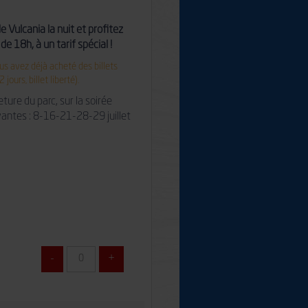
Vulcania la nuit et profitez
de 18h, à un tarif spécial !
ous avez déjà acheté des billets
2 jours, billet liberté).
ture du parc, sur la soirée
vantes : 8-16-21-28-29 juillet
DIMINUER
À
PRODUITS
AUGMENTER
À
PRODUITS
-
+