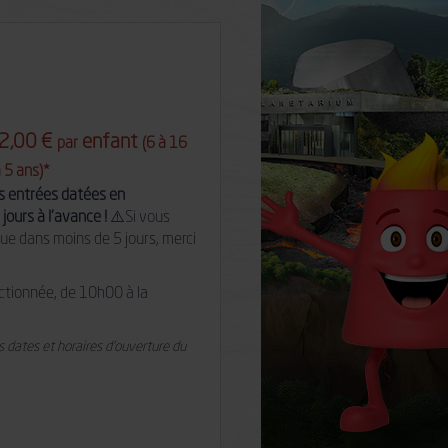
22,00 €
enfant
par
(6 à 16
à 5 ans)*
vos entrées datées en
jours à l'avance !
⚠️Si vous
ue dans moins de 5 jours, merci
lectionnée, de 10h00 à la
s dates et horaires d'ouverture du