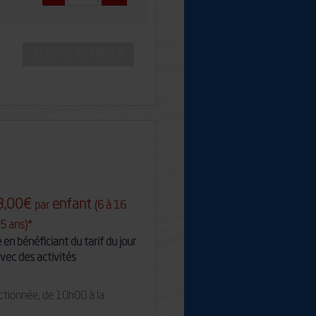
AJOUTER AU PANIER
23,00€
enfant
par
(6 à 16
 5 ans)*
en bénéficiant du tarif du jour
vec des activités
lectionnée, de 10h00 à la