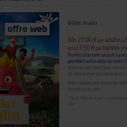
réaliser
Billet malin
Dès 27,00 €
adulte | 
par
| 7,50 €
bambin
ans)
par
(3 
Profitez d'un tarif exclusif sur 
planifiant votre visite au moins 5 
réservez des billets pour une ven
de sélectionner les
billets datés
.
Billet valable pour la journée sé
fermeture du parc.
*Tarifs "Période verte".
> Consulter le
parc