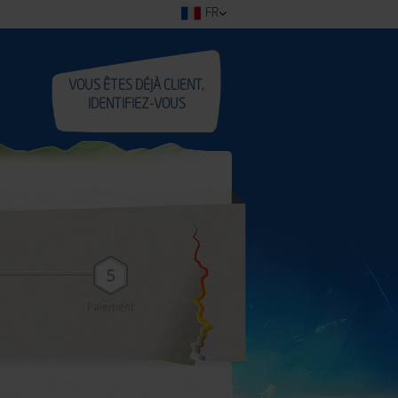
FR
VOUS ÊTES DÉJÀ CLIENT,
IDENTIFIEZ-VOUS
5
otre
Paiement:
Paiement
ompte:
étape
tape
à
réaliser
aliser