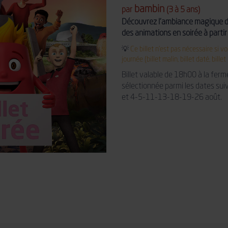
bambin
par
(3 à 5 ans)
Découvrez l'ambiance magique de 
des animations en soirée à partir 
💡
Ce billet n'est pas nécessaire si v
journée (billet malin, billet daté, billet 
Billet valable de 18h00 à la ferme
sélectionnée parmi les dates sui
et 4-5-11-13-18-19-26 août.