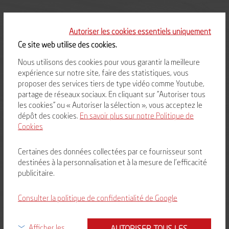
Autoriser les cookies essentiels uniquement
A PROPOS DE VULCANIA
Ce site web utilise des cookies.
Vulcania,
parc d'attractions et d'animations
autour de la découverte des volcans et
Nous utilisons des cookies pour vous garantir la meilleure
de la planète Terre, est un lieu où s'amuser et découvrir les secrets du
volcanisme
,
expérience sur notre site, faire des statistiques, vous
des
phénomènes naturels
et du
Système solaire
.
proposer des services tiers de type vidéo comme Youtube,
Au cœur du Puy-de-Dôme et à 20 minutes de Clermont-Ferrand, le parc vous
partage de réseaux sociaux. En cliquant sur "Autoriser tous
accueille pour une aventure
scientifique
et ludique. Depuis son ouverture, le parc a
les cookies" ou « Autoriser la sélection », vous acceptez le
accueilli plus de 6 millions de visiteurs.
dépôt des cookies.
En savoir plus sur notre Politique de
Cookies
EN SAVOIR PLUS
Certaines des données collectées par ce fournisseur sont
» La SEM Volcans
destinées à la personnalisation et à la mesure de l'efficacité
» Politique environnementale
publicitaire.
» Historique
Consulter la politique de confidentialité de Google
» Un parc d’attraction
» Un parc scientifique
Afficher les