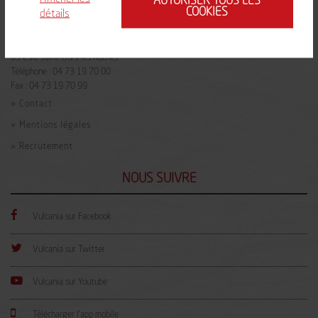
AUTORISER TOUS LES
COOKIES
NOUS CONTACTER
détails
2 route de Mazayes
63 230
Saint-Ours-les Roches
Téléphone :
04 73 19 70 00
Fax :
04 73 19 70 99
» Contact
» Mentions légales
» Recrutement
NOUS SUIVRE
Facebook
Vulcania sur Facebook
Twitter
Vulcania sur Twitter
Youtube
Vulcania sur Youtube
Télécharger l'app mobile